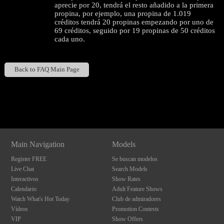
aprecie por 20, tendrá el resto añadido a la primera
propina, por ejemplo, una propina de 1.019
créditos tendrá 20 propinas empezando por uno de
69 créditos, seguido por 19 propinas de 50 créditos
cada uno.
Back to FAQ Main Page
120
Show
Show
Show
Show
DM
DM
DM
DM
Main Navigation
Models
F
R
E
E
C
R
E
DI
T
Register FREE
Se buscan modelos
Live Chat
Search Models
S
Interactivos
Show Rates
Calendario
Adult Feature Shows
Watch What's Hot Today
Club de admiradores
Vídeos
Promotion Contests
VIP
Show Offers