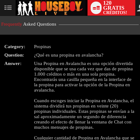
120
GRATIS
User
CRÉDITOS!
status
Frequently
Asked Questions
Category:
Propinas
Question:
¿Qué es una propina en avalancha?
LIMITED TIME OFFER!
Answer:
Una Propina en Avalancha es una opción divertida
disponible que se usa cada vez que das de propina
1.000 créditos o más en una sola propina.
Encontrarás una casilla pequeña en la interface de
la propina para activar la opción de la Propina en
avalancha.
Cuando escoges iniciar la Propina en Avalancha, el
sistema dividirá tus propinas en veinte (20)
propinas individuales. Estas propinas se envían a la
sal aproximadamente un segundo de diferencia
creando el efecto de llenar la ventana de Chat con
muchos mensajes de propinas.
Cualquier cantidad de Propina en Avalancha que se