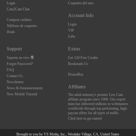
Login
Coqueteo del mes
Cam2Cam Chat
Account Info
Comprar créditos
Login
Teléfono de coqueteo
VIP
Deals
Gifts
Support
Extras
Soporte en vivo
Get 120 Free Credits
Forgot Password?
Bookmark Us
FAQ
HouseBoy
Contact Us
Newsletters
Affiliates
News & Announcements
New Mobile Tutorial
The adult industry's premier Live Cam
affiliate program since 1996. Our expert
team has delivered millions to webmasters
worldwide through top-performing, high-
payout offers for all types of traffic.
Click here to get started
Brought to you by VS Media, Inc., Westlake Village, CA, United States